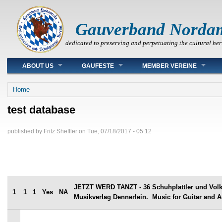
Gauverband Norda
dedicated to preserving and perpetuating the cultural her
Main menu
ABOUT US
GAUFESTE
MEMBER VEREINE
You are here
Home
test database
published by
Fritz Sheffler
on
Tue, 07/18/2017 - 05:12
JETZT WERD TANZT - 36 Schuhplattler und Volk
1
1
1
Yes
NA
Musikverlag Dennerlein. Music for Guitar and 