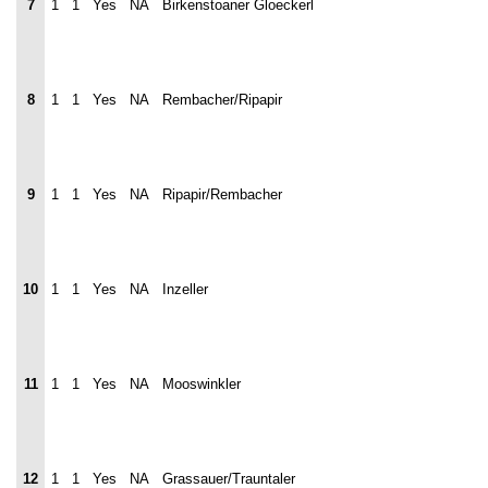
7
1
1
Yes
NA
Birkenstoaner Gloeckerl
8
1
1
Yes
NA
Rembacher/Ripapir
9
1
1
Yes
NA
Ripapir/Rembacher
10
1
1
Yes
NA
Inzeller
11
1
1
Yes
NA
Mooswinkler
12
1
1
Yes
NA
Grassauer/Trauntaler