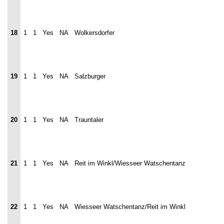
18
1
1
Yes
NA
Wolkersdorfer
19
1
1
Yes
NA
Salzburger
20
1
1
Yes
NA
Trauntaler
21
1
1
Yes
NA
Reit im Winkl/Wiesseer Watschentanz
22
1
1
Yes
NA
Wiesseer Watschentanz/Reit im Winkl