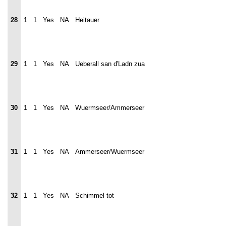
28
1
1
Yes
NA
Heitauer
29
1
1
Yes
NA
Ueberall san d'Ladn zua
30
1
1
Yes
NA
Wuermseer/Ammerseer
31
1
1
Yes
NA
Ammerseer/Wuermseer
32
1
1
Yes
NA
Schimmel tot