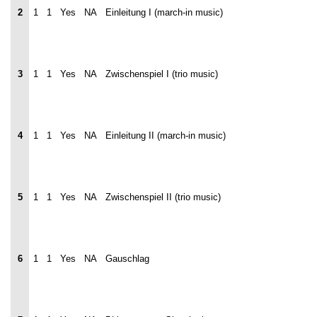
2
1
1
Yes
NA
Einleitung I (march-in music)
3
1
1
Yes
NA
Zwischenspiel I (trio music)
4
1
1
Yes
NA
Einleitung II (march-in music)
5
1
1
Yes
NA
Zwischenspiel II (trio music)
6
1
1
Yes
NA
Gauschlag