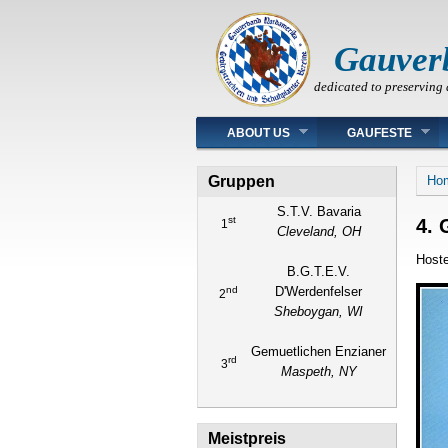
Gauver
dedicated to preserving 
Main menu
ABOUT US
GAUFESTE
You
Gruppen
Ho
S.T.V. Bavaria
st
4. 
1
Cleveland, OH
Hoste
B.G.T.E.V.
nd
D'Werdenfelser
2
Sheboygan, WI
Gemuetlichen Enzianer
rd
3
Maspeth, NY
Meistpreis