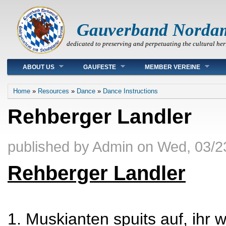
Gauverband Norda
dedicated to preserving and perpetuating the cultural her
Main menu
ABOUT US
GAUFESTE
MEMBER VEREINE
You are here
Home
»
Resources
»
Dance
»
Dance Instructions
Rehberger Landler
published by
Admin
on
Wed, 03/2
Rehberger Landler
1. Muskianten spuits auf, ihr