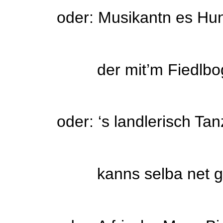
oder: Musikantn es Hundsv
der mit’m Fiedlbogn h
oder: ‘s landlerisch Tanzn
kanns selba net gschei